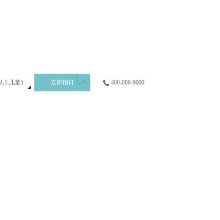
Language
登录
评论
明宇会俱乐部
品牌首页
集团首页
人
1
,儿童
1
立即预订
400-000-9000