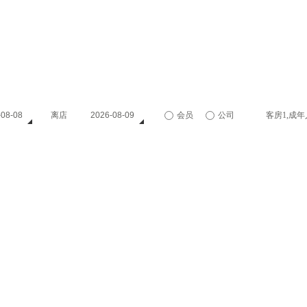
餐饮
目的地
宴会会议
优惠
图集
-08-08
离店
2026-08-09
会员
公司
客房
1
,成年